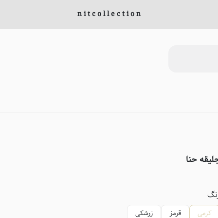
n i t c o l l e c t i o n
لیقه حنا
نگ
کرمی
قرمز
زرشکی